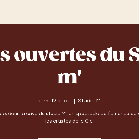
s ouvertes du 
m'
sam. 12 sept.
  |  
Studio M'